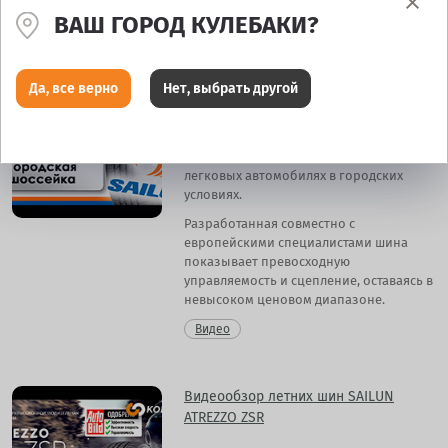
Видео
ВАШ ГОРОД КУЛЕБАКИ?
Видеообзор летних шин Sailun
Да, все верно
Нет, выбрать другой
Atrezzo Elite
Летняя шина Sailun Atrezzo Elite
предназначена для применения на
легковых автомобилях в городских
условиях.
Разработанная совместно с
европейскими специалистами шина
показывает превосходную
управляемость и сцепление, оставаясь в
невысоком ценовом диапазоне.
Видео
Видеообзор летних шин SAILUN
ATREZZO ZSR