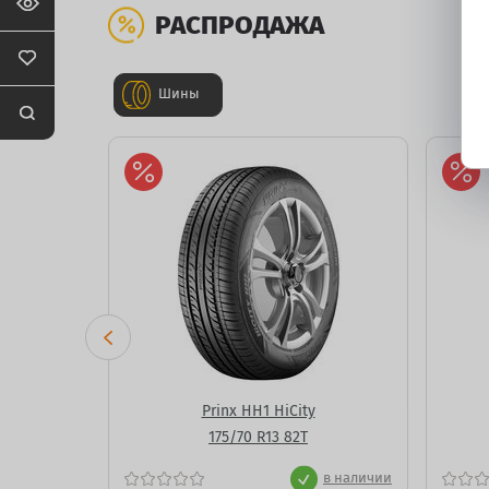
РАСПРОДАЖА
Шины
raph Eco 3
Prinx HH1 HiCity
175/70 R13 82T
в наличии
в наличии