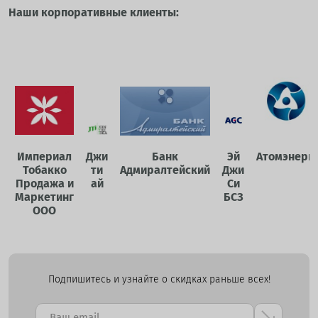
Наши корпоративные клиенты:
Империал
Джи
Банк
Эй
Атомэнерг
Тобакко
ти
Адмиралтейский
Джи
Продажа и
ай
Си
Маркетинг
БСЗ
ООО
Подпишитесь и узнайте о скидках раньше всех!