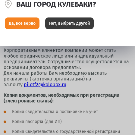
ВАШ ГОРОД КУЛЕБАКИ?
озонирование салона, программирование и установка
датчиков давления в шинах (TPMS), регулировка света
фар, полировка фар, порошковая покраска дисков,
сварка Аргон, замена и установка автостекол,
Да, все верно
Нет, выбрать другой
автомойка
Как начать сотрудничество?
Корпоративным клиентом компании может стать
любое юридическое лицо или индивидуальный
предприниматель. Сотрудничество осуществляется на
основании договора предоплаты.
Для начала работы Вам необходимо выслать
реквизиты (карточка организации) на
эл.почту
pilotf2@kolobox.ru
Копии документов, необходимых при регистрации
(электронные сканы):
Копия свидетельства о постановке на учёт
Копия паспорта (для ИП)
Копия Свидетельства о государственной регистрации