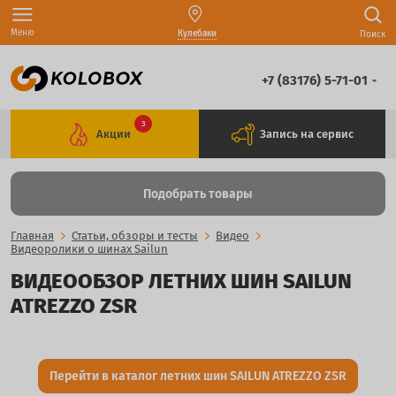
Меню
Кулебаки
Поиск
+7 (83176) 5-71-01
3
Акции
Запись на сервис
Подобрать товары
Главная
Статьи, обзоры и тесты
Видео
Видеоролики о шинах Sailun
ВИДЕООБЗОР ЛЕТНИХ ШИН SAILUN
ATREZZO ZSR
Перейти в каталог летних шин SAILUN ATREZZO ZSR