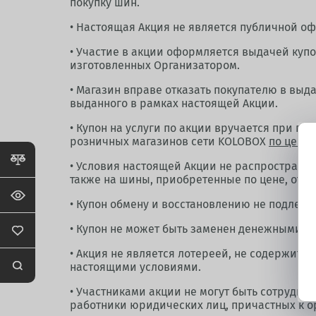
покупку шин.
• Настоящая Акция не является публичной оф
• Участие в акции оформляется выдачей куп
изготовленных Организатором.
• Магазин вправе отказать покупателю в выд
выданного в рамках настоящей Акции.
• Купон на услуги по акции вручается при по
розничных магазинов сети KOLOBOX
по цене 
• Условия настоящей Акции не распространяю
также на шины, приобретенные по цене, отли
• Купон обмену и восстановлению не подлежи
• Купон не может быть заменен денежными с
• Акция не является лотереей, не содержит э
настоящими условиями.
• Участниками акции не могут быть сотрудни
работники юридических лиц, причастных к о