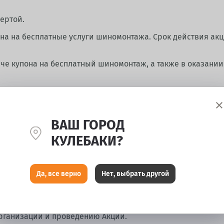
ертой.
она на бесплатные услуги шиномонтажа. Срок действия ак
аче купона на бесплатный шиномонтаж, а также в оказании
купке комплекта (4 шт.) шин при условии совершения покуп
розничного магазина или сайта www.kolobox.ru.
тся на шины, приобретенные в прочих интернет-магазинах
ВАШ ГОРОД
чной от цены розничных магазинов сети KOLOBOX или сайт
КУЛЕБАКИ?
т;
редствами;
Да, все верно
Нет, выбрать другой
лемент риска, не преследует цели получения прибыли либо
ки и представители Организатора, аффилированные с Орга
рганизации и проведению Акции.