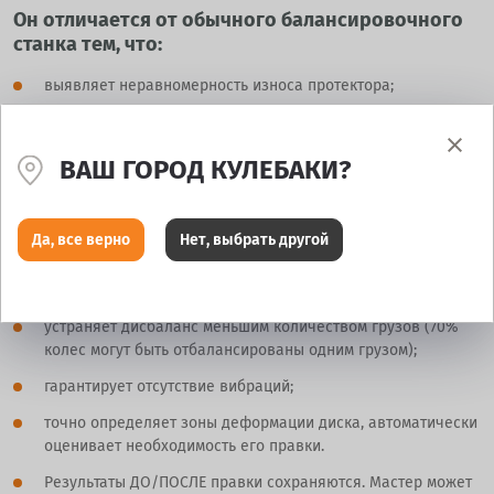
Он отличается от обычного балансировочного
станка тем, что:
выявляет неравномерность износа протектора;
измеряет глубину протектора и оценивает годность шины к
эксплуатации;
ВАШ ГОРОД КУЛЕБАКИ?
дает рекомендации по размещению колес на автомобиле;
даёт рекомендации по проверке развал-схождения;
Да, все верно
Нет, выбрать другой
балансировка любого литого колеса за 1 цикл;
балансирует экстремальные грязевые колеса;
устраняет дисбаланс меньшим количеством грузов (70%
колес могут быть отбалансированы одним грузом);
гарантирует отсутствие вибраций;
точно определяет зоны деформации диска, автоматически
оценивает необходимость его правки.
Результаты ДО/ПОСЛЕ правки сохраняются. Мастер может