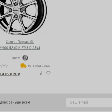
Carwel Легран SL
4*100 5.5xR14 ET43 DIA54.1
Цвет:
есть под заказ
нить цену
дках раньше всех!