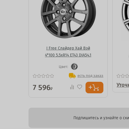
I Free Слайдер Хай Вэй
4*100 5.5xR14 ET43 DIA54.1
Цвет:
есть под заказ
Уточ
7 596
₽
Подпишитесь и узнайте о ски