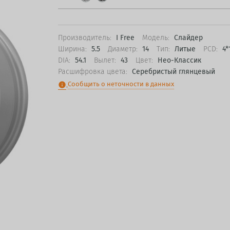
Производитель:
I Free
Модель:
Слайдер
Ширина:
5.5
Диаметр:
14
Тип:
Литые
PCD:
4*
DIA:
54.1
Вылет:
43
Цвет:
Нео-Классик
Расшифровка цвета:
Серебристый глянцевый
Сообщить о неточности в данных
info