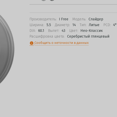
Производитель:
I Free
Модель:
Слайдер
Ширина:
5.5
Диаметр:
14
Тип:
Литые
PCD:
4*
DIA:
60.1
Вылет:
43
Цвет:
Нео-Классик
Расшифровка цвета:
Серебристый глянцевый
Сообщить о неточности в данных
info