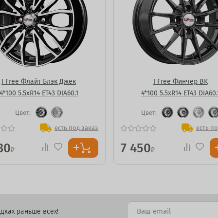
I Free Флайт Блэк Джек
I Free Финчер BK
4*100 5.5xR14 ET43 DIA60.1
4*100 5.5xR14 ET43 DIA60.
Цвет:
Цвет:
есть под заказ
есть по
30
7 450
₽
₽
дках раньше всех!