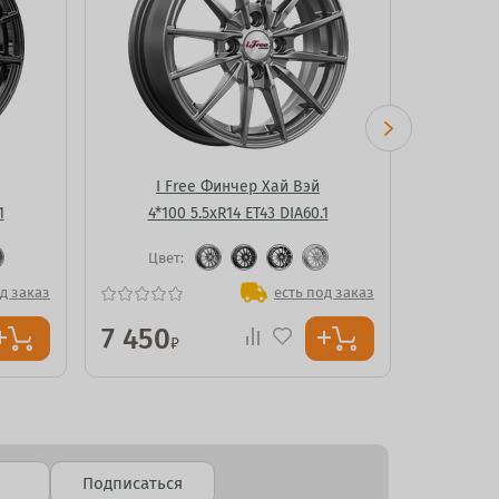
I Free Финчер Хай Вэй
Kho
1
4*100 5.5xR14 ET43 DIA60.1
4*1
Цвет:
Ц
д заказ
есть под заказ
7 450
7 645
₽
Подписаться