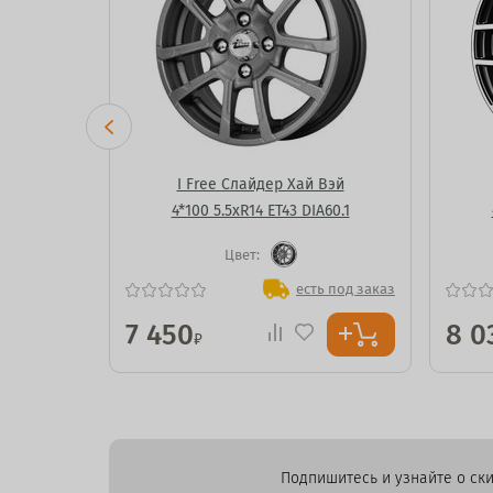
BD
I Free Слайдер Хай Вэй
A60.1
4*100 5.5xR14 ET43 DIA60.1
Цвет:
ь под заказ
есть под заказ
7 450
8 0
₽
Подпишитесь и узнайте о ски