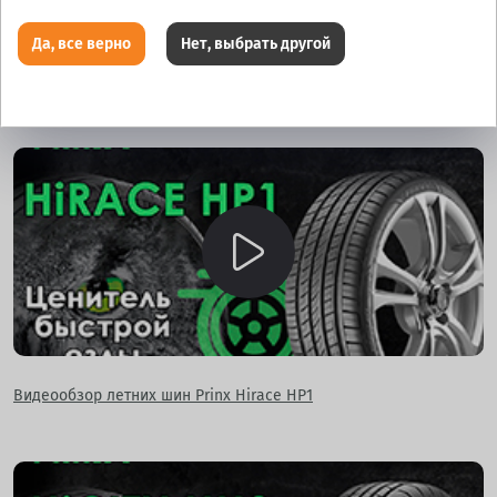
Да, все верно
Нет, выбрать другой
Видеообзор летних шин Prinx Hicity HT1
Видеообзор летних шин Prinx Hirace HP1