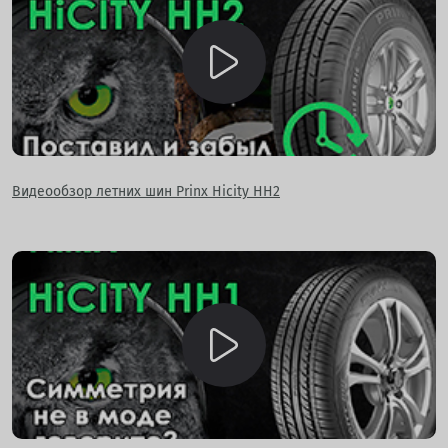
Видеообзор летних шин Prinx Hicity HH2